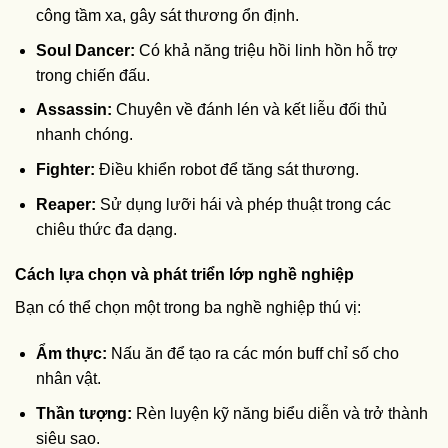
công tầm xa, gây sát thương ổn định.
Soul Dancer:
Có khả năng triệu hồi linh hồn hỗ trợ
trong chiến đấu.
Assassin:
Chuyên về đánh lén và kết liễu đối thủ
nhanh chóng.
Fighter:
Điều khiển robot để tăng sát thương.
Reaper:
Sử dụng lưỡi hái và phép thuật trong các
chiêu thức đa dạng.
Cách lựa chọn và phát triển lớp nghề nghiệp
Bạn có thể chọn một trong ba nghề nghiệp thú vị:
Ẩm thực:
Nấu ăn để tạo ra các món buff chỉ số cho
nhân vật.
Thần tượng:
Rèn luyện kỹ năng biểu diễn và trở thành
siêu sao.