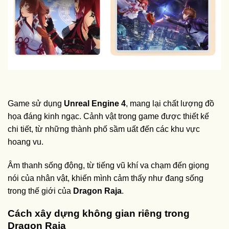
Game sử dụng
Unreal Engine 4
, mang lại chất lượng đồ
họa đáng kinh ngạc. Cảnh vật trong game được thiết kế
chi tiết, từ những thành phố sầm uất đến các khu vực
hoang vu.
Âm thanh sống động, từ tiếng vũ khí va chạm đến giọng
nói của nhân vật, khiến mình cảm thấy như đang sống
trong thế giới của
Dragon Raja
.
Cách xây dựng không gian riêng trong
Dragon Raja