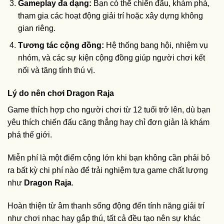
Gameplay đa dạng:
Bạn có thể chiến đấu, khám phá,
tham gia các hoạt động giải trí hoặc xây dựng không
gian riêng.
Tương tác cộng đồng:
Hệ thống bang hội, nhiệm vụ
nhóm, và các sự kiện cộng đồng giúp người chơi kết
nối và tăng tính thú vị.
Lý do nên chơi Dragon Raja
Game thích hợp cho người chơi từ 12 tuổi trở lên, dù bạn
yêu thích chiến đấu căng thẳng hay chỉ đơn giản là khám
phá thế giới.
Miễn phí là một điểm cộng lớn khi bạn không cần phải bỏ
ra bất kỳ chi phí nào để trải nghiệm tựa game chất lượng
như
Dragon Raja
.
Hoàn thiện từ âm thanh sống động đến tính năng giải trí
như chơi nhạc hay gắp thú, tất cả đều tạo nên sự khác