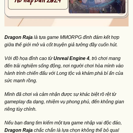
Dragon Raja
là tựa game MMORPG đình đám kết hợp
giữa thế giới mở và cốt truyện giả tưởng đầy cuốn hút.
Với đồ họa đỉnh cao từ
Unreal Engine 4
, trò chơi mang
đến trải nghiệm sống động, nơi người chơi hòa mình vào
hành trình chiến đấu với Long tộc và khám phá bí ẩn của
sức mạnh rồng.
Mình đã chơi và cảm nhận được sự khác biệt rõ rệt từ
gameplay đa dạng, nhiệm vụ phong phú, đến không gian
riêng tùy chỉnh.
Nếu bạn đang tìm kiếm một tựa game nhập vai độc đáo,
Dragon Raja
chắc chắn là lựa chọn không thể bỏ qua!