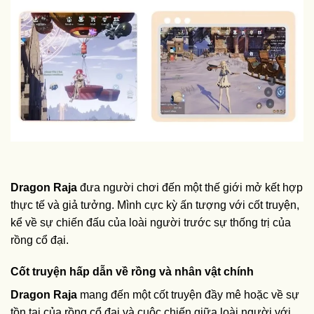
Dragon Raja
đưa người chơi đến một thế giới mở kết hợp
thực tế và giả tưởng. Mình cực kỳ ấn tượng với cốt truyện,
kể về sự chiến đấu của loài người trước sự thống trị của
rồng cổ đại.
Cốt truyện hấp dẫn về rồng và nhân vật chính
Dragon Raja
mang đến một cốt truyện đầy mê hoặc về sự
tồn tại của rồng cổ đại và cuộc chiến giữa loài người với