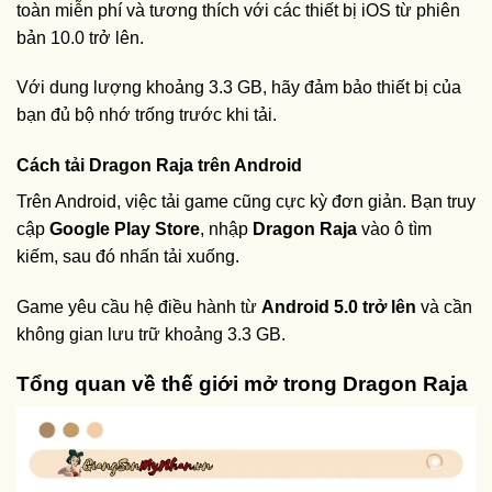
toàn miễn phí và tương thích với các thiết bị iOS từ phiên
bản 10.0 trở lên.
Với dung lượng khoảng 3.3 GB, hãy đảm bảo thiết bị của
bạn đủ bộ nhớ trống trước khi tải.
Cách tải Dragon Raja trên Android
Trên Android, việc tải game cũng cực kỳ đơn giản. Bạn truy
cập
Google Play Store
, nhập
Dragon Raja
vào ô tìm
kiếm, sau đó nhấn tải xuống.
Game yêu cầu hệ điều hành từ
Android 5.0 trở lên
và cần
không gian lưu trữ khoảng 3.3 GB.
Tổng quan về thế giới mở trong Dragon Raja