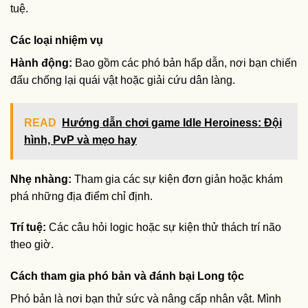
tuệ.
Các loại nhiệm vụ
Hành động:
Bao gồm các phó bản hấp dẫn, nơi bạn chiến
đấu chống lại quái vật hoặc giải cứu dân làng.
READ
Hướng dẫn chơi game Idle Heroiness: Đội
hình, PvP và mẹo hay
Nhẹ nhàng:
Tham gia các sự kiện đơn giản hoặc khám
phá những địa điểm chỉ định.
Trí tuệ:
Các câu hỏi logic hoặc sự kiện thử thách trí não
theo giờ.
Cách tham gia phó bản và đánh bại Long tộc
Phó bản là nơi bạn thử sức và nâng cấp nhân vật. Mình