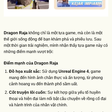
Dragon Raja
không chỉ là một tựa game, mà còn là một
thế giới sống động để bạn khám phá và phiêu lưu. Sau
một thời gian trải nghiệm, mình nhận thấy tựa game này có
những điểm mạnh vượt trội:
Điểm mạnh của Dragon Raja
Đồ họa xuất sắc:
Sử dụng
Unreal Engine 4
, game
mang đến hình ảnh chân thực và ấn tượng, từ phong
cảnh hoang vu đến thành phố sầm uất.
Cốt truyện lôi cuốn:
Sự kết hợp giữa yếu tố huyền
thoại và hiện đại làm nổi bật câu chuyện về rồng cổ đại
và hành trình của nhân vật chính.