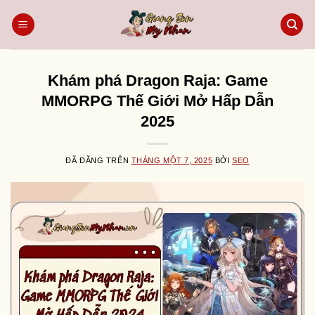
Chuyển
đến
nội
dung
Khám phá Dragon Raja: Game
MMORPG Thế Giới Mở Hấp Dẫn
2025
ĐÃ ĐĂNG TRÊN
THÁNG MỘT 7, 2025
BỞI
SEO