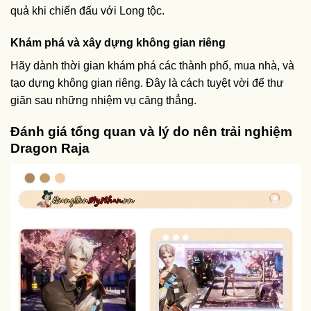
quả khi chiến đấu với Long tộc.
Khám phá và xây dựng không gian riêng
Hãy dành thời gian khám phá các thành phố, mua nhà, và
tạo dựng không gian riêng. Đây là cách tuyệt vời để thư
giãn sau những nhiệm vụ căng thẳng.
Đánh giá tổng quan và lý do nên trải nghiệm
Dragon Raja