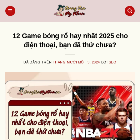
Chuyển
đến
nội
dung
12 Game bóng rổ hay nhất 2025 cho
điện thoại, bạn đã thử chưa?
ĐÃ ĐĂNG TRÊN
THÁNG MƯỜI MỘT 3, 2024
BỞI
SEO