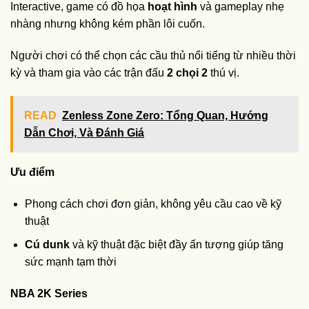
Interactive, game có đồ họa
hoạt hình
và gameplay nhẹ
nhàng nhưng không kém phần lôi cuốn.
Người chơi có thể chọn các cầu thủ nổi tiếng từ nhiều thời
kỳ và tham gia vào các trận đấu
2 chọi 2
thú vị.
READ
Zenless Zone Zero: Tổng Quan, Hướng
Dẫn Chơi, Và Đánh Giá
Ưu điểm
Phong cách chơi đơn giản, không yêu cầu cao về kỹ
thuật
Cú dunk
và kỹ thuật đặc biệt đầy ấn tượng giúp tăng
sức mạnh tạm thời
NBA 2K Series