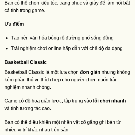
Bạn có thể chọn kiểu tóc, trang phục và giày để làm nổi bật
cá tính trong game.
Ưu điểm
Tạo nên văn hóa bóng rổ đường phố sống động
Trải nghiệm chơi online hấp dẫn với chế độ đa dạng
Basketball Classic
Basketball Classic là một lựa chọn
đơn giản
nhưng không
kém phần thú vị, thích hợp cho người chơi muốn trải
nghiệm nhanh chóng.
Game có đồ họa giản lược, tập trung vào
lối chơi nhanh
và tính tương tác cao.
Bạn có thể điều khiển một nhân vật cố gắng ghi bàn từ
nhiều vị trí khác nhau trên sân.