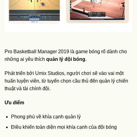
Pro Basketball Manager 2019 là game bóng rổ dành cho
những ai yêu thích
quản lý đội bóng
.
Phát triển bởi Umix Studios, người chơi sẽ vào vai một
huấn luyện viên, từ tuyển chọn cầu thủ đến quản lý chiến
thuật và tài chính đội.
Ưu điểm
Phong phú về khía cạnh quản lý
Điều khiển toàn diện mọi khía cạnh của đội bóng