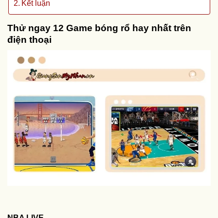
Kết luận
Thử ngay 12 Game bóng rổ hay nhất trên
điện thoại
NBA LIVE