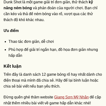
Dunk Shot là một game giải trí đơn giản, thử thách
kỹ
năng ném bóng
và phán đoán của người chơi. Bạn chỉ
cần kéo và thả để ném bóng vào rổ, vượt qua các thử
thách độ khó khác nhau.
Ưu điểm
Thao tác đơn giản, dễ chơi
Phù hợp để giải trí ngắn hạn, đồ họa đơn giản nhưng
hấp dẫn
Kết luận
Trên đây là danh sách 12 game bóng rổ hay nhất dành cho
điện thoại mà mình đã chia sẻ. Hãy để lại bình luận hoặc
chia sẻ bài viết nếu bạn yêu thích.
Đừng quên ghé thăm website
Giang Sơn Mỹ Nhân
để cập
nhật thêm nhiều bài viết về game hấp dẫn khác nhé!