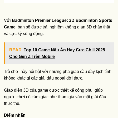
Với
Badminton Premier League: 3D Badminton Sports
Game
, bạn sẽ được trải nghiệm không gian 3D chân thật
và cực kỳ sống động.
READ
Top 10 Game Nấu Ăn Hay Cực Chill 2025
Cho Gen Z Trên Mobile
Trò chơi này nổi bật với những pha giao cầu đầy kịch tính,
không khác gì các giải đấu ngoài đời thực.
Giao diện 3D của game được thiết kế công phu, giúp
người chơi có cảm giác như tham gia vào một giải đấu
thực thụ.
Điểm nhấn
: