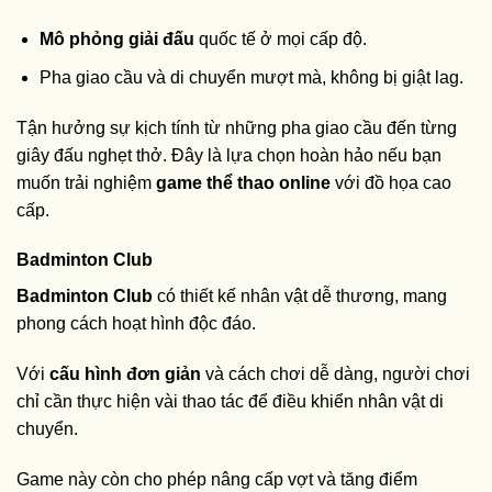
Mô phỏng giải đấu
quốc tế ở mọi cấp độ.
Pha giao cầu và di chuyển mượt mà, không bị giật lag.
Tận hưởng sự kịch tính từ những pha giao cầu đến từng
giây đấu nghẹt thở. Đây là lựa chọn hoàn hảo nếu bạn
muốn trải nghiệm
game thể thao online
với đồ họa cao
cấp.
Badminton Club
Badminton Club
có thiết kế nhân vật dễ thương, mang
phong cách hoạt hình độc đáo.
Với
cấu hình đơn giản
và cách chơi dễ dàng, người chơi
chỉ cần thực hiện vài thao tác để điều khiển nhân vật di
chuyển.
Game này còn cho phép nâng cấp vợt và tăng điểm