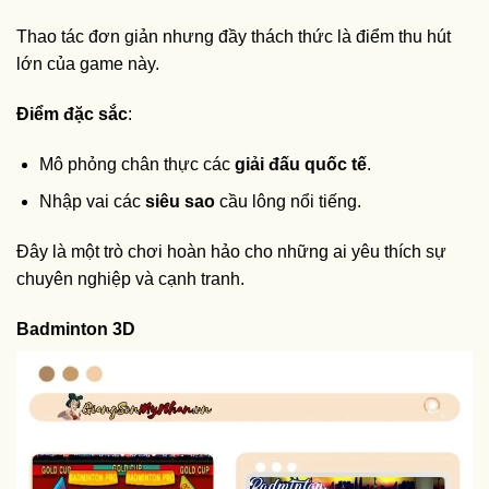
Thao tác đơn giản nhưng đầy thách thức là điểm thu hút
lớn của game này.
Điểm đặc sắc
:
Mô phỏng chân thực các
giải đấu quốc tế
.
Nhập vai các
siêu sao
cầu lông nổi tiếng.
Đây là một trò chơi hoàn hảo cho những ai yêu thích sự
chuyên nghiệp và cạnh tranh.
Badminton 3D