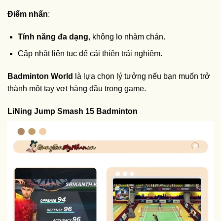
Điểm nhấn
:
Tính năng đa dạng
, không lo nhàm chán.
Cập nhật liên tục để cải thiện trải nghiệm.
Badminton World
là lựa chọn lý tưởng nếu bạn muốn trở
thành một tay vợt hàng đầu trong game.
LiNing Jump Smash 15 Badminton