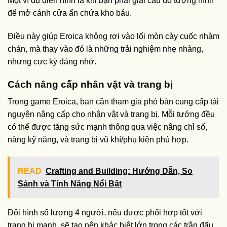
Một ví dụ điển hình là khi bạn phải giải câu đố tượng hình
để mở cánh cửa ẩn chứa kho báu.
Điều này giúp Eroica không rơi vào lối mòn cày cuốc nhàm
chán, mà thay vào đó là những trải nghiệm nhẹ nhàng,
nhưng cực kỳ đáng nhớ.
Cách nâng cấp nhân vật và trang bị
Trong game Eroica, bạn cần tham gia phó bản cung cấp tài
nguyên nâng cấp cho nhân vật và trang bị. Mỗi tướng đều
có thể được tăng sức mạnh thông qua việc nâng chỉ số,
nâng kỹ năng, và trang bị vũ khí/phụ kiện phù hợp.
READ
Crafting and Building: Hướng Dẫn, So
Sánh và Tính Năng Nổi Bật
Đội hình số lượng 4 người, nếu được phối hợp tốt với
trang bị mạnh, sẽ tạo nên khác biệt lớn trong các trận đấu