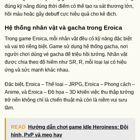
đúng kỹ năng đúng thời điểm có thể tạo ra sát thương lớn,
hồi máu hoặc gây debuff cực hiệu quả cho kẻ địch.
Hệ thống nhân vật và gacha trong Eroica
Trong game Eroica, mỗi nhân vật đều có kỹ năng đặc biệt
và vai trò riêng biệt. Game sử dụng hệ thống gacha, nơi
người chơi dùng vé gacha để triệu hồi tướng. Nhân vật
được chia theo độ hiếm như SR, R, mỗi loại lại có hiệu
ứng và sức mạnh khác nhau.
Đặc biệt, Eroica – Thể loại – JRPG, Eroica – Phong cách –
Anime, và Eroica – Đồ họa – 3D khiến việc thu thập tướng
trở nên không chỉ là chiến thuật mà còn là niềm vui sưu
tầm.
READ
Hướng dẫn chơi game Idle Heroiness: Đội
hình, PvP và mẹo hay