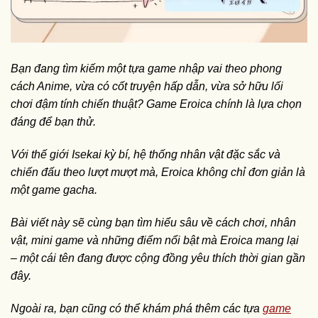
Bạn đang tìm kiếm một tựa game nhập vai theo phong
cách Anime, vừa có cốt truyện hấp dẫn, vừa sở hữu lối
chơi đậm tính chiến thuật?
Game Eroica
chính là lựa chọn
đáng để bạn thử.
Với thế giới Isekai kỳ bí, hệ thống nhân vật đặc sắc và
chiến đấu theo lượt mượt mà, Eroica không chỉ đơn giản là
một game gacha.
Bài viết này sẽ cùng bạn tìm hiểu sâu về cách chơi, nhân
vật, mini game và những điểm nổi bật mà Eroica mang lại
– một cái tên đang được cộng đồng yêu thích thời gian gần
đây.
Ngoài ra, bạn cũng có thể khám phá thêm các tựa
game