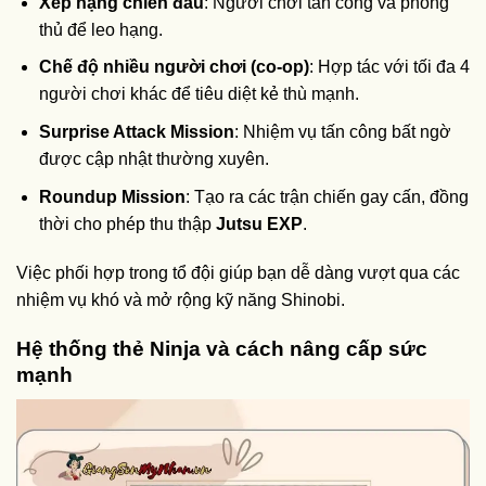
Xếp hạng chiến đấu
: Người chơi tấn công và phòng
thủ để leo hạng.
Chế độ nhiều người chơi (co-op)
: Hợp tác với tối đa 4
người chơi khác để tiêu diệt kẻ thù mạnh.
Surprise Attack Mission
: Nhiệm vụ tấn công bất ngờ
được cập nhật thường xuyên.
Roundup Mission
: Tạo ra các trận chiến gay cấn, đồng
thời cho phép thu thập
Jutsu EXP
.
Việc phối hợp trong tổ đội giúp bạn dễ dàng vượt qua các
nhiệm vụ khó và mở rộng kỹ năng Shinobi.
Hệ thống thẻ Ninja và cách nâng cấp sức
mạnh