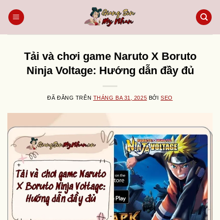
Chuyển
đến
nội
dung
Tải và chơi game Naruto X Boruto
Ninja Voltage: Hướng dẫn đầy đủ
ĐÃ ĐĂNG TRÊN
THÁNG BA 31, 2025
BỞI
SEO