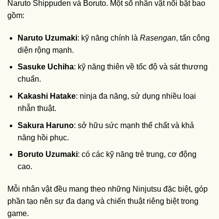
Naruto Shippuden và Boruto. Một số nhân vật nổi bật bao
gồm:
Naruto Uzumaki
: kỹ năng chính là
Rasengan
, tấn công
diện rộng mạnh.
Sasuke Uchiha
: kỹ năng thiên về tốc độ và sát thương
chuẩn.
Kakashi Hatake
: ninja đa năng, sử dụng nhiều loại
nhẫn thuật.
Sakura Haruno
: sở hữu sức mạnh thể chất và khả
năng hồi phục.
Boruto Uzumaki
: có các kỹ năng trẻ trung, cơ động
cao.
Mỗi nhân vật đều mang theo những Ninjutsu đặc biệt, góp
phần tạo nên sự đa dạng và chiến thuật riêng biệt trong
game.