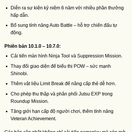
Diễn ra sự kiện kỷ niệm 6 năm với nhiều phần thưởng
hấp dẫn.
Bổ sung tính năng Auto Battle – hỗ trợ chiến đấu tự
động.
Phiên bản 10.1.0 – 10.7.0:
Cải tiến màn hình Ninja Tool và Suppression Mission.
Thay đổi giao diện để biểu thị POW – sức mạnh
Shinobi.
Thêm vật liệu Limit Break để nâng cấp thẻ dễ hơn.
Cho phép thu thập và phân phối Jutsu EXP trong
Roundup Mission.
Tăng giới hạn cấp độ người chơi, thêm tính năng
Veteran Achievement.