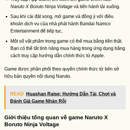
Naruto X Boruto Ninja Voltage
và tiến hành tải xuống.
Sau khi cài đặt xong, mở game và đồng ý với điều
khoản dịch vụ của nhà phát hành Bandai Namco
Entertainment để tiếp tục.
Một số vật phẩm trong game có thể mua bằng tiền thật.
Bạn có thể tắt tính năng mua hàng trong ứng dụng bằng
cách truy cập hướng dẫn chính thức từ Apple.
Game được phân phối theo quyền chính thức từ bên sở
hữu bản quyền nội dung Naruto.
READ
Huashan Raise: Hướng Dẫn Tải, Chơi và
Đánh Giá Game Nhàn Rỗi
Giới thiệu tổng quan về game Naruto X
Boruto Ninja Voltage