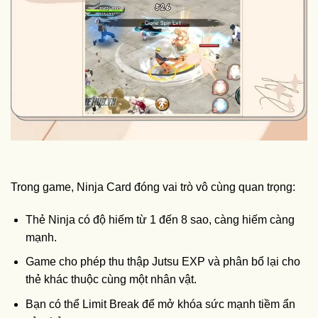
Trong game, Ninja Card đóng vai trò vô cùng quan trọng:
Thẻ Ninja có độ hiếm từ 1 đến 8 sao, càng hiếm càng
mạnh.
Game cho phép thu thập Jutsu EXP và phân bổ lại cho
thẻ khác thuộc cùng một nhân vật.
Bạn có thể Limit Break để mở khóa sức mạnh tiềm ẩn