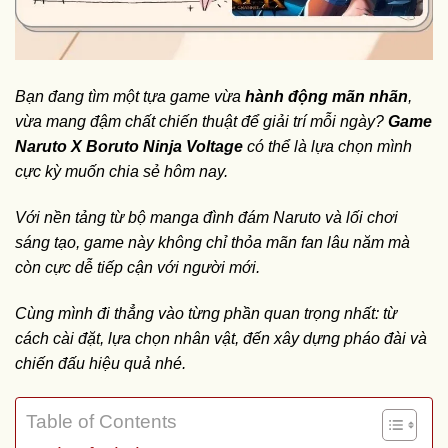
Bạn đang tìm một tựa game vừa
hành động mãn nhãn
,
vừa mang đậm chất chiến thuật để giải trí mỗi ngày?
Game
Naruto X Boruto Ninja Voltage
có thể là lựa chọn mình
cực kỳ muốn chia sẻ hôm nay.
Với nền tảng từ bộ manga đình đám Naruto và lối chơi
sáng tạo, game này không chỉ thỏa mãn fan lâu năm mà
còn cực dễ tiếp cận với người mới.
Cùng mình đi thẳng vào từng phần quan trọng nhất: từ
cách cài đặt, lựa chọn nhân vật, đến xây dựng pháo đài và
chiến đấu hiệu quả nhé.
Table of Contents