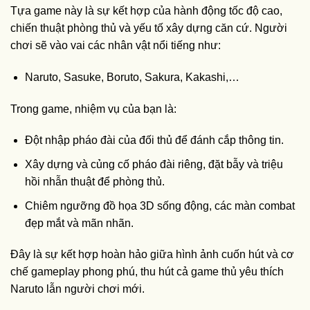
Tựa game này là sự kết hợp của hành động tốc độ cao,
chiến thuật phòng thủ và yếu tố xây dựng căn cứ. Người
chơi sẽ vào vai các nhân vật nổi tiếng như:
Naruto, Sasuke, Boruto, Sakura, Kakashi,…
Trong game, nhiệm vụ của bạn là:
Đột nhập pháo đài của đối thủ để đánh cắp thông tin.
Xây dựng và củng cố pháo đài riêng, đặt bẫy và triệu
hồi nhẫn thuật để phòng thủ.
Chiêm ngưỡng đồ họa 3D sống động, các màn combat
đẹp mắt và mãn nhãn.
Đây là sự kết hợp hoàn hảo giữa hình ảnh cuốn hút và cơ
chế gameplay phong phú, thu hút cả game thủ yêu thích
Naruto lẫn người chơi mới.