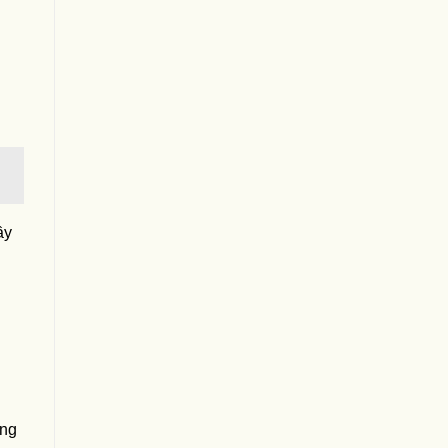
ầy
ng