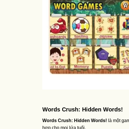
Words Crush: Hidden Words!
Words Crush: Hidden Words!
là một gam
hợp cho mọi lứa tuổi.