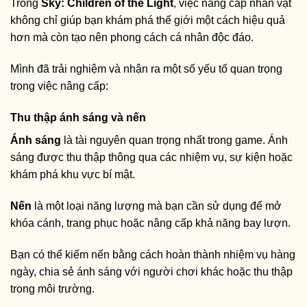
Trong
Sky: Children of the Light
, việc nâng cấp nhân vật
không chỉ giúp bạn khám phá thế giới một cách hiệu quả
hơn mà còn tạo nên phong cách cá nhân độc đáo.
Mình đã trải nghiệm và nhận ra một số yếu tố quan trọng
trong việc nâng cấp:
Thu thập ánh sáng và nến
Ánh sáng
là tài nguyên quan trọng nhất trong game. Ánh
sáng được thu thập thông qua các nhiệm vụ, sự kiện hoặc
khám phá khu vực bí mật.
Nến
là một loại năng lượng mà bạn cần sử dụng để mở
khóa cánh, trang phục hoặc nâng cấp khả năng bay lượn.
Bạn có thể kiếm nến bằng cách hoàn thành nhiệm vụ hàng
ngày, chia sẻ ánh sáng với người chơi khác hoặc thu thập
trong môi trường.