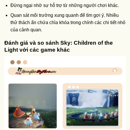
Đừng ngại nhờ sự hỗ trợ từ những người chơi khác.
Quan sát môi trường xung quanh để tìm gợi ý. Nhiều
thử thách ẩn chứa chìa khóa trong chính các chi tiết nhỏ
của cảnh quan.
Đánh giá và so sánh Sky: Children of the
Light với các game khác