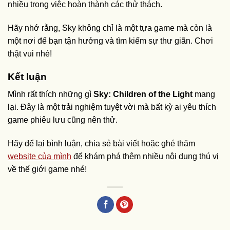
nhiều trong việc hoàn thành các thử thách.
Hãy nhớ rằng, Sky không chỉ là một tựa game mà còn là
một nơi để bạn tận hưởng và tìm kiếm sự thư giãn. Chơi
thật vui nhé!
Kết luận
Mình rất thích những gì
Sky: Children of the Light
mang
lại. Đây là một trải nghiệm tuyệt vời mà bất kỳ ai yêu thích
game phiêu lưu cũng nên thử.
Hãy để lại bình luận, chia sẻ bài viết hoặc ghé thăm
website của mình
để khám phá thêm nhiều nội dung thú vị
về thế giới game nhé!