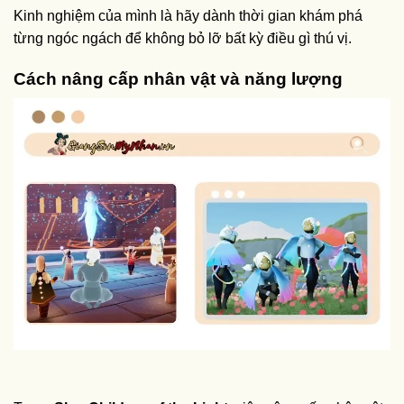
Kinh nghiệm của mình là hãy dành thời gian khám phá
từng ngóc ngách để không bỏ lỡ bất kỳ điều gì thú vị.
Cách nâng cấp nhân vật và năng lượng