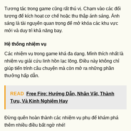
Tương tác trong game cũng rất thú vị. Chạm vào các đối
tượng để kích hoạt cơ chế hoặc thu thập ánh sáng. Ánh
sáng là tài nguyên quan trọng để mở khóa các khu vực
mới và duy trì khả năng bay.
Hệ thống nhiệm vụ
Các nhiệm vụ trong game khá đa dạng. Mình thích nhất là
nhiệm vụ giải cứu linh hồn lạc lõng. Điều này không chỉ
giúp tiến trình câu chuyện mà còn mở ra những phần
thưởng hấp dẫn.
READ
Free Fire: Hướng Dẫn, Nhân Vật, Thành
Tựu, Và Kinh Nghiệm Hay
Đừng quên hoàn thành các nhiệm vụ phụ để khám phá
thêm nhiều điều bất ngờ nhé!