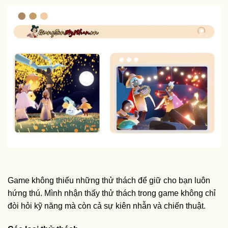
Game không thiếu những thử thách để giữ cho bạn luôn
hứng thú. Mình nhận thấy thử thách trong game không chỉ
đòi hỏi kỹ năng mà còn cả sự kiên nhẫn và chiến thuật.