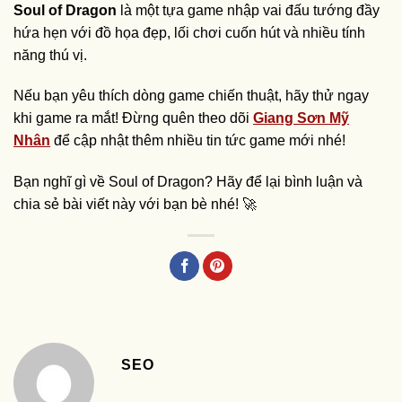
Soul of Dragon
là một tựa game nhập vai đấu tướng đầy
hứa hẹn với đồ họa đẹp, lối chơi cuốn hút và nhiều tính
năng thú vị.
Nếu bạn yêu thích dòng game chiến thuật, hãy thử ngay
khi game ra mắt! Đừng quên theo dõi
Giang Sơn Mỹ
Nhân
để cập nhật thêm nhiều tin tức game mới nhé!
Bạn nghĩ gì về Soul of Dragon? Hãy để lại bình luận và
chia sẻ bài viết này với bạn bè nhé! 🚀
SEO