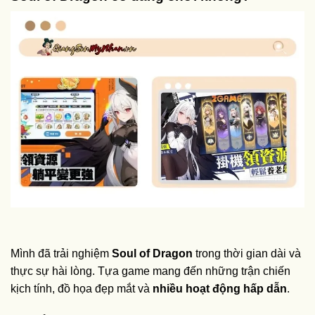
Mình đã trải nghiệm
Soul of Dragon
trong thời gian dài và
thực sự hài lòng. Tựa game mang đến những trận chiến
kịch tính, đồ họa đẹp mắt và
nhiều hoạt động hấp dẫn
.