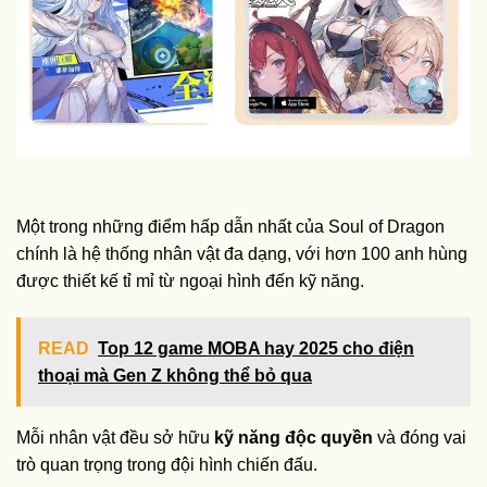
Một trong những điểm hấp dẫn nhất của Soul of Dragon
chính là hệ thống nhân vật đa dạng, với hơn 100 anh hùng
được thiết kế tỉ mỉ từ ngoại hình đến kỹ năng.
READ
Top 12 game MOBA hay 2025 cho điện
thoại mà Gen Z không thể bỏ qua
Mỗi nhân vật đều sở hữu
kỹ năng độc quyền
và đóng vai
trò quan trọng trong đội hình chiến đấu.