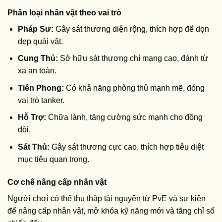
Phân loại nhân vật theo vai trò
Pháp Sư:
Gây sát thương diện rộng, thích hợp để dọn
dẹp quái vật.
Cung Thủ:
Sở hữu sát thương chí mạng cao, đánh từ
xa an toàn.
Tiên Phong:
Có khả năng phòng thủ mạnh mẽ, đóng
vai trò tanker.
Hỗ Trợ:
Chữa lành, tăng cường sức mạnh cho đồng
đội.
Sát Thủ:
Gây sát thương cực cao, thích hợp tiêu diệt
mục tiêu quan trọng.
Cơ chế nâng cấp nhân vật
Người chơi có thể thu thập tài nguyên từ PvE và sự kiện
để nâng cấp nhân vật, mở khóa kỹ năng mới và tăng chỉ số