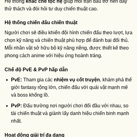
Hệ thống
khắc chế tộc hệ
giúp mỗi trận đấu trở nên đầy
thử thách và đòi hỏi tư duy chiến thuật cao.
Hệ thống chiến đấu chiến thuật
Người chơi sẽ điều khiển đội hình chiến đấu theo lượt, lựa
chọn kỹ năng và chiến thuật phù hợp để đánh bại đối thủ.
Mỗi nhân vật sở hữu bộ kỹ năng riêng, được thiết kế theo
phong cách anime với hiệu ứng hoành tráng.
Chế độ PvE & PvP hấp dẫn
PvE:
Tham gia các
nhiệm vụ cốt truyện
, khám phá thế
giới fantasy rộng lớn, chiến đấu với quái vật mạnh mẽ
và boss khổng lồ.
PvP:
Đấu trường nơi người chơi đối đầu với nhau, so
tài chiến thuật và giành lấy danh hiệu chiến binh mạnh
nhất.
Hoạt động giải trí đa dạng