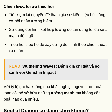
Chiến lược tối ưu triệu hồi
Tiết kiệm tài nguyên để tham gia sự kiện triệu hồi, tăng
cơ hội nhận tướng hiếm.
Sử dụng đội hình kết hợp tướng để tận dụng tối đa sức
mạnh đội ngũ.
Triệu hồi theo hệ để xây dựng đội hình theo chiến thuật
cá nhân.
READ
Wuthering Waves: Đánh giá chi tiết và so
sánh với Genshin Impact
Với tỷ lệ gacha không quá khắc nghiệt, người chơi hoàn
toàn có thể sở hữu những
tướng mạnh
mà không cần
phải nạp quá nhiều.
Soul of Dragon có đáng chơi không?