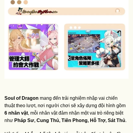
Soul of Dragon
mang đến trải nghiệm nhập vai chiến
thuật theo lượt, nơi người chơi sẽ xây dựng đội hình gồm
6 nhân vật
, mỗi nhân vật đảm nhận một vai trò riêng biệt
như
Pháp Sư, Cung Thủ, Tiên Phong, Hỗ Trợ, Sát Thủ
.