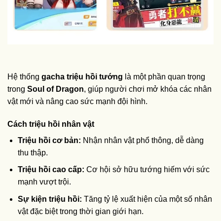
Hệ thống
gacha triệu hồi tướng
là một phần quan trọng
trong
Soul of Dragon
, giúp người chơi mở khóa các nhân
vật mới và nâng cao sức mạnh đội hình.
Cách triệu hồi nhân vật
Triệu hồi cơ bản:
Nhận nhân vật phổ thông, dễ dàng
thu thập.
Triệu hồi cao cấp:
Cơ hội sở hữu tướng hiếm với sức
mạnh vượt trội.
Sự kiện triệu hồi:
Tăng tỷ lệ xuất hiện của một số nhân
vật đặc biệt trong thời gian giới hạn.