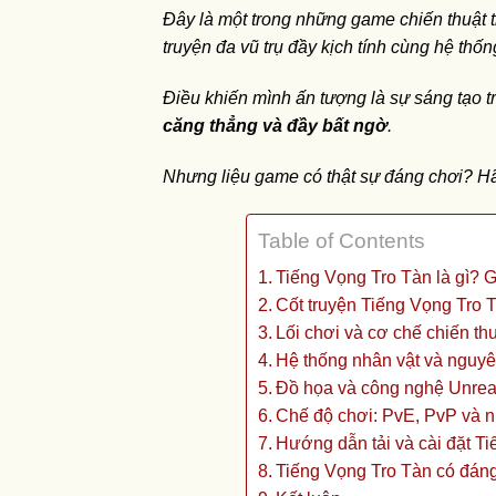
Đây là một trong những game chiến thuật t
truyện đa vũ trụ đầy kịch tính cùng hệ thố
Điều khiến mình ấn tượng là sự sáng tạo 
căng thẳng và đầy bất ngờ
.
Nhưng liệu game có thật sự đáng chơi? H
Table of Contents
Tiếng Vọng Tro Tàn là gì? G
Cốt truyện Tiếng Vọng Tro T
Lối chơi và cơ chế chiến th
Hệ thống nhân vật và nguyê
Đồ họa và công nghệ Unrea
Chế độ chơi: PvE, PvP và 
Hướng dẫn tải và cài đặt T
Tiếng Vọng Tro Tàn có đán