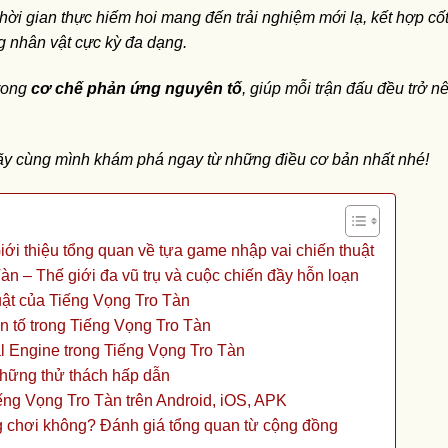
hời gian thực hiếm hoi mang đến trải nghiệm mới lạ, kết hợp cố
ng nhân vật cực kỳ đa dạng.
trong
cơ chế phản ứng nguyên tố
, giúp mỗi trận đấu đều trở n
ãy cùng mình khám phá ngay từ những điều cơ bản nhất nhé!
iới thiệu tổng quan về tựa game nhập vai chiến thuật
àn – Thế giới đa vũ trụ và cuộc chiến đầy hỗn loạn
uật của Tiếng Vọng Tro Tàn
n tố trong Tiếng Vọng Tro Tàn
l Engine trong Tiếng Vọng Tro Tàn
những thử thách hấp dẫn
iếng Vọng Tro Tàn trên Android, iOS, APK
g chơi không? Đánh giá tổng quan từ cộng đồng