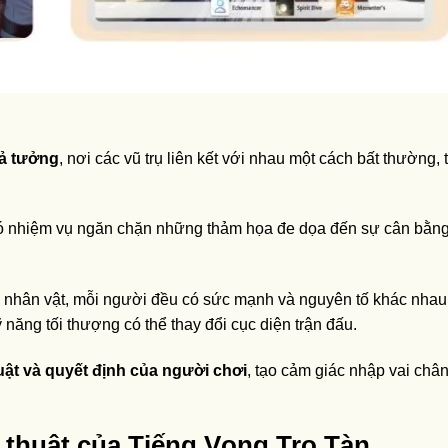
iả tưởng
, nơi các vũ trụ liên kết với nhau một cách bất thường, 
có nhiệm vụ ngăn chặn những thảm họa đe dọa đến sự cân bằn
m nhân vật, mỗi người đều có sức mạnh và nguyên tố khác nhau
năng tối thượng có thể thay đổi cục diện trận đấu.
uật và quyết định của người chơi
, tạo cảm giác nhập vai châ
n thuật của Tiếng Vọng Tro Tàn