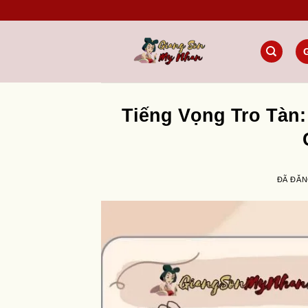
Chuyển
đến
nội
dung
Tiếng Vọng Tro Tàn:
ĐÃ ĐĂ