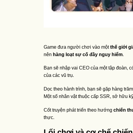
Game đưa người chơi vào một
thế giới g
nên
hàng loạt sự cố đầy nguy hiểm
.
Bạn sẽ nhập vai CEO của một tập đoàn, 
của các vũ trụ.
Dọc theo hành trình, bạn sẽ gặp hàng tră
Một số nhân vật thuộc cấp SSR, sở hữu kỹ 
Cốt truyện phát triển theo hướng
chiến th
thực.
Lối chơi và cơ chế chiế