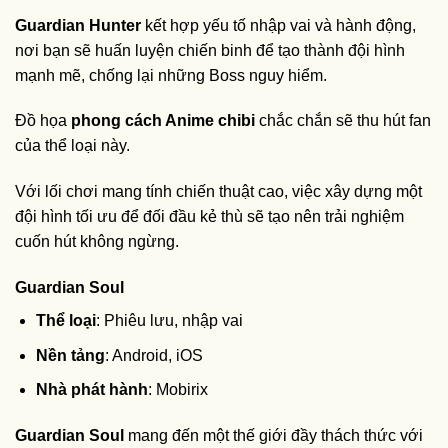
Guardian Hunter
kết hợp yếu tố nhập vai và hành động,
nơi bạn sẽ huấn luyện chiến binh để tạo thành đội hình
mạnh mẽ, chống lại những Boss nguy hiểm.
Đồ họa
phong cách Anime chibi
chắc chắn sẽ thu hút fan
của thể loại này.
Với lối chơi mang tính chiến thuật cao, việc xây dựng một
đội hình tối ưu để đối đầu kẻ thù sẽ tạo nên trải nghiệm
cuốn hút không ngừng.
Guardian Soul
Thể loại
: Phiêu lưu, nhập vai
Nền tảng
: Android, iOS
Nhà phát hành
: Mobirix
Guardian Soul
mang đến một thế giới đầy thách thức với