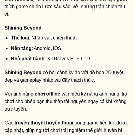
thích game chiến lược sâu sắc, với những trận chiến thú
vị.
Shining Beyond
Thể loại
: Nhập vai, chiến thuật
Nền tảng
: Android, iOS
Nhà phát hành
: XII Braves PTE LTD
Shining Beyond
có bối cảnh kỳ ảo với đồ họa 2D tuyệt
đẹp và gameplay nhập vai đầy thách thức.
Với tính năng
chơi offline
và nhiều kỹ năng anh hùng, trò
chơi cho phép bạn thu thập tài nguyên ngay cả khi không
trực tuyến.
Các
truyền thuyết huyền thoại
trong game liên tục được
cập nhật, giúp người chơi trải nghiệm thế giới huyền bí