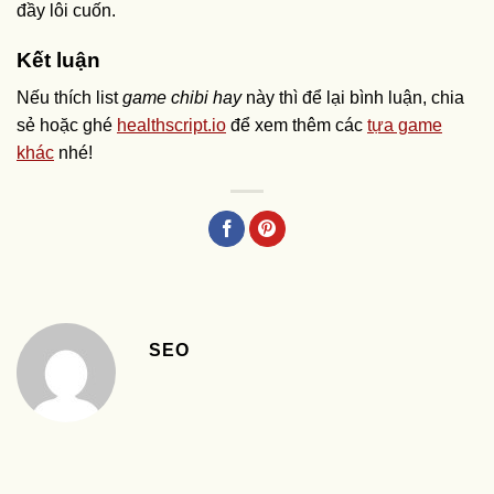
đầy lôi cuốn.
Kết luận
Nếu thích list
game chibi hay
này thì để lại bình luận, chia
sẻ hoặc ghé
healthscript.io
để xem thêm các
tựa game
khác
nhé!
SEO