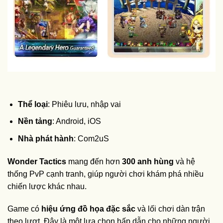
Thể loại
: Phiêu lưu, nhập vai
Nền tảng
: Android, iOS
Nhà phát hành
: Com2uS
Wonder Tactics
mang đến hơn
300 anh hùng
và hệ
thống PvP cạnh tranh, giúp người chơi khám phá nhiều
chiến lược khác nhau.
Game có
hiệu ứng đồ họa đặc sắc
và lối chơi dàn trận
theo lượt. Đây là một lựa chọn hấp dẫn cho những người