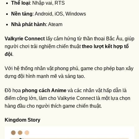
Thể loại
: Nhập vai, RTS
Nền tảng
: Android, iOS, Windows
Nhà phát hành
: Ateam
Valkyrie Connect
lấy cảm hứng từ thần thoại Bắc Âu, giúp
người chơi trải nghiệm chiến thuật
theo lượt kết hợp tổ
đội
.
Với hệ thống nhân vật phong phú, game cho phép bạn xây
dựng đội hình mạnh mẽ và sáng tạo.
Đồ họa
phong cách Anime
và các nhân vật hấp dẫn là
điểm cộng lớn, làm cho Valkyrie Connect là một lựa chọn
hàng đầu cho người thích game chiến thuật.
Kingdom Story