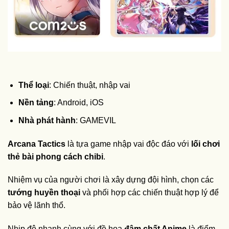
Thể loại
: Chiến thuật, nhập vai
Nền tảng
: Android, iOS
Nhà phát hành
: GAMEVIL
Arcana Tactics
là tựa game nhập vai độc đáo với
lối chơi
thẻ bài phong cách chibi
.
Nhiệm vụ của người chơi là xây dựng đội hình, chọn các
tướng huyền thoại
và phối hợp các chiến thuật hợp lý để
bảo vệ lãnh thổ.
Nhịp độ nhanh cùng với đồ họa
đậm chất Anime
là điểm